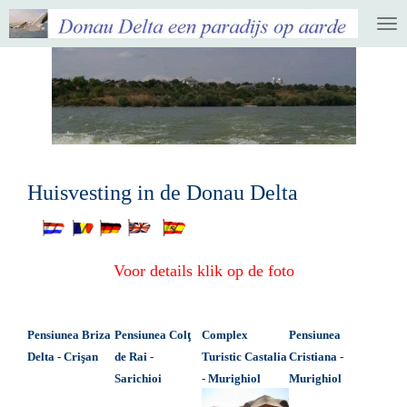
Ga
direct
naar
de
hoofdinhoud
Huisvesting in de Donau Delta
Voor details klik op de foto
Pensiunea Briza
Pensiunea Colţ
Complex
Pensiunea
Delta - Crişan
de Rai -
Turistic Castalia
Cristiana -
Sarichioi
- Murighiol
Murighiol