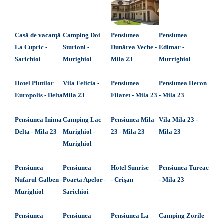
Casă de vacanţă
Camping Doi
Pensiunea
Pensiunea
La Cupric -
Sturioni -
Dun
ă
rea Veche -
Edimar -
Sarichioi
Murighiol
Mila 23
Murrighiol
Hotel Plutilor
Vila Felicia -
Pensiunea
Pensiunea Heron
Europolis - Delta
Mila 23
Filaret - Mila 23
- Mila 23
Pensiunea Inima
Camping Lac
Pensiunea Mila
Vila Mila 23 -
Delta - Mila 23
Murighiol -
23 - Mila 23
Mila 23
Murighiol
Pensiunea
Pensiunea
Hotel Sunrise
Pensiunea Tureac
Nufarul Galben -
Poarta Apelor -
-
Crişan
- Mila 23
Murighiol
Sarichioi
Pensiunea
Pensiunea
Pensiunea La
Camping Zorile