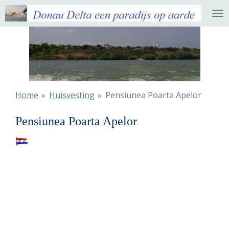
Ga
direct
naar
de
hoofdinhoud
Home
»
Huisvesting
»
Pensiunea Poarta Apelor
Pensiunea Poarta Apelor