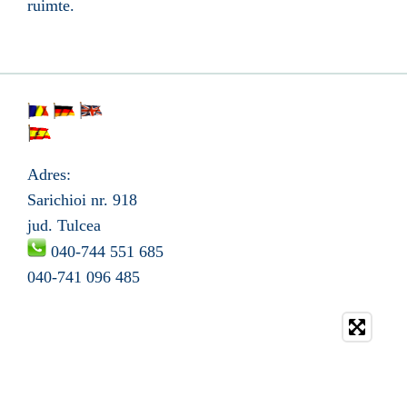
ruimte.
Adres:
Sarichioi nr.
918
jud. Tulcea
04
0-744 551 685
04
0-741 096 485