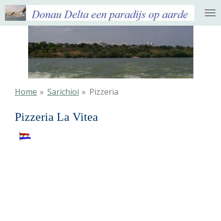
Ga
direct
naar
de
hoofdinhoud
Home
»
Sarichioi
»
Pizzeria
Pizzeria La Vitea