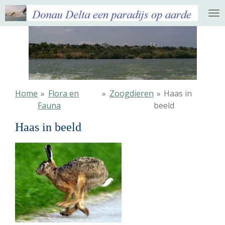
Ga
direct
naar
de
hoofdinhoud
Home
»
Flora en
»
Zoogdieren
»
Haas in
Fauna
beeld
Haas in beeld