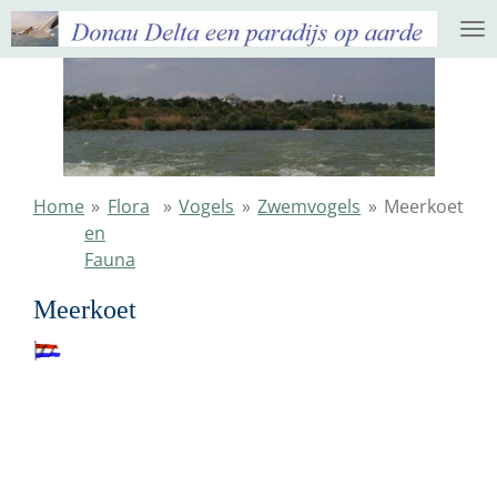
Ga
direct
naar
de
hoofdinhoud
Home
»
Flora
»
Vogels
»
Zwemvogels
»
Meerkoet
en
Fauna
Meerkoet