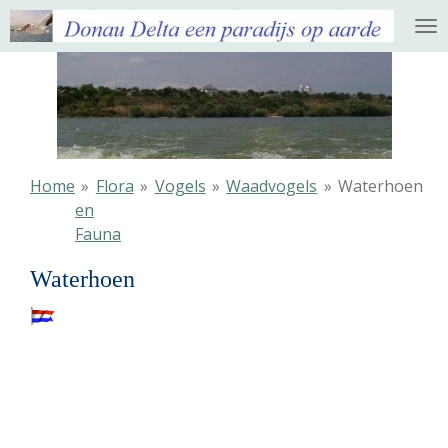
Ga
direct
naar
de
hoofdinhoud
Home
»
Flora
»
Vogels
»
Waadvogels
»
Waterhoen
en
Fauna
Waterhoen