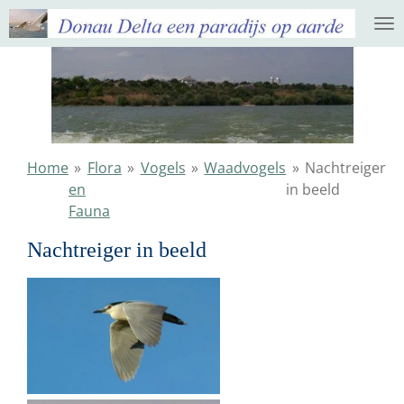
Ga
direct
naar
de
hoofdinhoud
Home
»
Flora
»
Vogels
»
Waadvogels
»
Nachtreiger
en
in beeld
Fauna
Nachtreiger in beeld