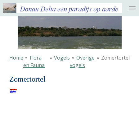
Ga
direct
naar
de
hoofdinhoud
Home
»
Flora
»
Vogels
»
Overige
»
Zomertortel
en Fauna
vogels
Zomertortel