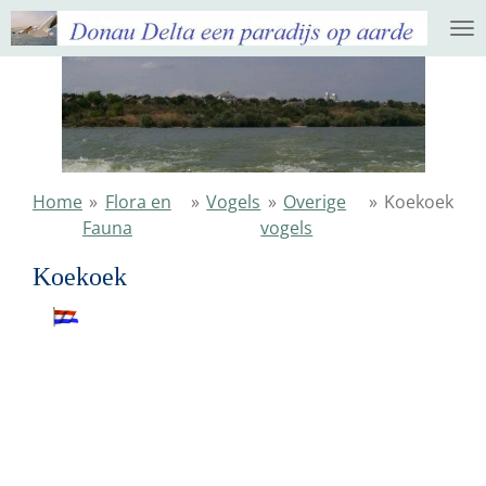
Ga
direct
naar
de
hoofdinhoud
Home
»
Flora en
»
Vogels
»
Overige
»
Koekoek
Fauna
vogels
Koekoek