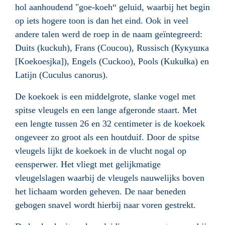
hol aanhoudend "goe-koeh“ geluid, waarbij het begin
op iets hogere toon is dan het eind. Ook in veel
andere talen werd de roep in de naam geïntegreerd:
Duits (kuckuh), Frans (Coucou), Russisch (Кукушка
[Koekoesjka]), Engels (Cuckoo), Pools (Kukułka) en
Latijn (Cuculus canorus).
De koekoek is een middelgrote, slanke vogel met
spitse vleugels en een lange afgeronde staart. Met
een lengte tussen 26 en 32 centimeter is de koekoek
ongeveer zo groot als een houtduif. Door de spitse
vleugels lijkt de koekoek in de vlucht nogal op
eensperwer. Het vliegt met gelijkmatige
vleugelslagen waarbij de vleugels nauwelijks boven
het lichaam worden geheven. De naar beneden
gebogen snavel wordt hierbij naar voren gestrekt.