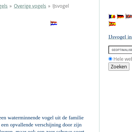
gels
»
Overige vogels
»
IJsvogel
ogel
IJsvogel in
Hele we
 een waterminnende vogel uit de familie
s een opvallende verschijning door zijn
leuren, maar ook een zeer schuwe soort