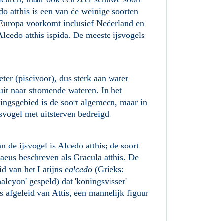
do atthis is een van de weinige soorten
k Europa voorkomt inclusief Nederland en
Alcedo atthis ispida. De meeste ijsvogels
eter (piscivoor), dus sterk aan water
uit naar stromende wateren. In het
dingsgebied is de soort algemeen, maar in
vogel met uitsterven bedreigd.
de ijsvogel is Alcedo atthis; de soort
aeus beschreven als Gracula atthis. De
id van het Latijns e
alcedo
(Grieks:
alcyon' gespeld) dat 'koningsvisser'
is afgeleid van Attis, een mannelijk figuur