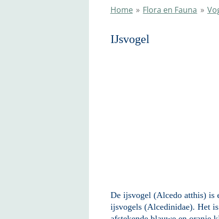
Home
»
Flora en Fauna
»
Vo
IJsv
De ijsvogel (Alcedo atthis) is
ijsvogels (Alcedinidae). Het i
afstekende blauwe en oranje k