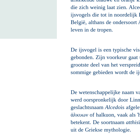
die zich weinig laat zien. Alce
ijsvogels die tot in noordelij
België, althans de ondersoort 
leven in de tropen.
De ijsvogel is een typische vis
gebonden. Zijn voorkeur gaat 
grootste deel van het versprei
sommige gebieden wordt de ijs
De wetenschappelijke naam van 
werd oorspronkelijk door Linn
geslachtsnaam
Alcedo
is afgele
ἁλκυων of halkuon, vaak als 'h
betekent. De soortnaam
atthis
uit de Griekse mythologie.