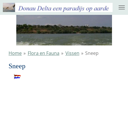
Ga
direct
naar
de
hoofdinhoud
Home
»
Flora en Fauna
»
Vissen
»
Sneep
Sneep