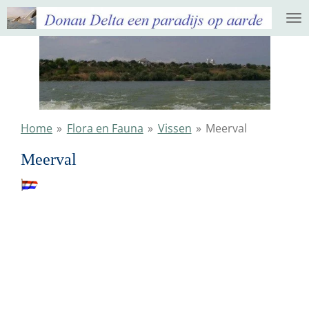
Ga
direct
naar
de
hoofdinhoud
Home
»
Flora en Fauna
»
Vissen
»
Meerval
Meerval