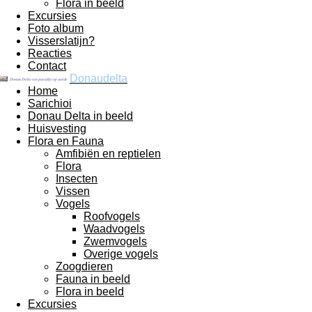
Flora in beeld
Excursies
Foto album
Visserslatijn?
Reacties
Contact
Donaudelta
Home
Sarichioi
Donau Delta in beeld
Huisvesting
Flora en Fauna
Amfibiën en reptielen
Flora
Insecten
Vissen
Vogels
Roofvogels
Waadvogels
Zwemvogels
Overige vogels
Zoogdieren
Fauna in beeld
Flora in beeld
Excursies