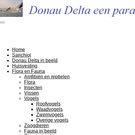
Ga
direct
naar
de
hoofdinhoud
Home
Sarichioi
Donau Delta in beeld
Huisvesting
Flora en Fauna
Amfibiën en reptielen
Flora
Insecten
Vissen
Vogels
Roofvogels
Waadvogels
Zwemvogels
Overige vogels
Zoogdieren
Fauna in beeld