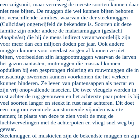
een zuigsnuit, maar verreweg de meeste soorten kunnen daar
niet mee bijten. De muggen die wel kunnen bijten behoren
tot verschillende families, waarvan die der steekmuggen
(Culicidae) ongetwijfeld de bekendste is. Soorten uit deze
familie zijn onder andere de malariamuggen (geslacht
Anopheles
) die bij de mens indirect verantwoordelijk zijn
voor meer dan een miljoen doden per jaar. Ook andere
muggen kunnen voor overlast zorgen al kunnen ze niet
bijten, voorbeelden zijn langpootmuggen waarvan de larven
het gazon aantasten, motmuggen die massaal kunnen
opduiken bij een gesprongen riolering en rouwmuggen die in
reusachtige zwermen kunnen voorkomen die het verkeer
kunnen hinderen. Ze leven van plantensappen als nectar en
zijn vrij onopvallende insecten. De twee vleugels worden in
rust achter de rug gevouwen en het achterste paar poten is bij
veel soorten langer en steekt in rust naar achteren. Dit doet
een mug om eventuele aanstormende vijanden waar te
nemen; in plaats van deze te zien voelt de mug de
luchtwervelingen met de achterpoten en vliegt snel weg bij
gevaar.
Steekmuggen of muskieten zijn de bekendste muggen en zijn