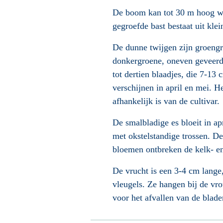
De boom kan tot 30 m hoog w
gegroefde bast
bestaat uit kle
De dunne twijgen
zijn groengr
donkergroene, oneven geveer
tot dertien blaadjes, die 7-13
verschijnen in april en mei. He
afhankelijk is van de cultivar.
De smalbladige es bloeit in ap
met okstelstandige trossen
. De
bloemen
ontbreken de kelk- e
De vrucht is een 3-4 cm lange
vleugels. Ze hangen bij de vrou
voor het afvallen van de blad