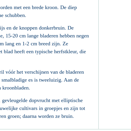
orden met een brede kroon. De diep
ine schubben.
ijs en de knoppen
donkerbruin. De
de
, 15-20 cm lange bladeren
hebben negen
 cm lang en 1-2 cm breed zijn. Ze
t blad heeft een typische herfstkleur, die
ril vóór het verschijnen van de bladeren
 smalbladige es is tweeluizig
. Aan de
n kroonbladen
.
, gevleugelde dopvrucht
met elliptische
welijke cultivars in groepjes en zijn tot
eren groen; daarna worden ze bruin.