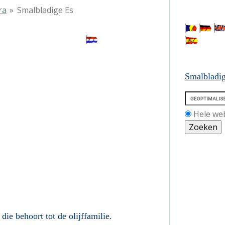
ra
»
Smalbladige Es
dige Es
Smalbladig
Hele we
die behoort tot de olijffamilie
.