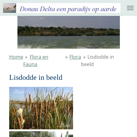
Ga
direct
naar
de
hoofdinhoud
Home
»
Flora en
»
Flora
»
Lisdodde in
Fauna
beeld
Lisdodde in beeld