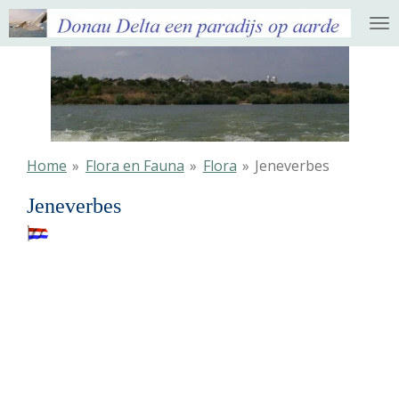
Ga
direct
naar
de
hoofdinhoud
Home
»
Flora en Fauna
»
Flora
»
Jeneverbes
Jeneverbes