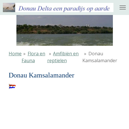
Ga
direct
naar
de
hoofdinhoud
Home
»
Flora en
»
Amfibiën en
»
Donau
Fauna
reptielen
Kamsalamander
Donau Kamsalamander