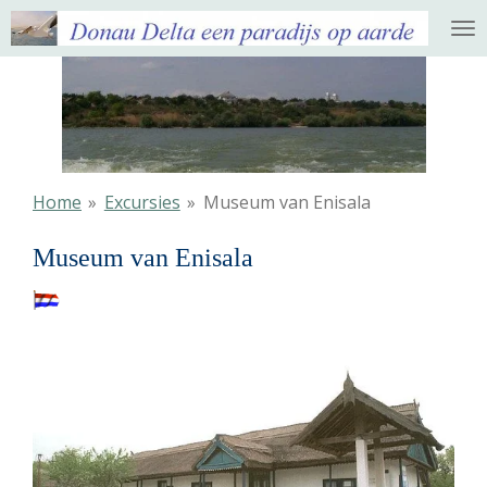
Ga
direct
naar
de
hoofdinhoud
Home
»
Excursies
»
Museum van Enisala
Museum van Enisala