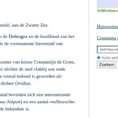
YoWindow.
enië
, aan de
Zwarte Zee
.
Huisvestin
an de
Dobrogea
en de hoofdstad van het
Constanţa 
is de voornaamste havenstad van
Hele we
zuster van keizer
Constantijn de Grote
,
r stichtte de stad vlakbij een oude
ie vooral bekend is geworden als
 dichter
Ovidius
.
 stad bevinden zich een internationale
nu Airport
) en een aantal veelbezochte
de bekendste is.