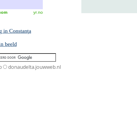
com
yr.no
g in Constanţa
in beeld
b
donaudelta.jouwweb.nl