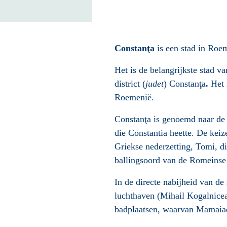
Constanţa
is een stad in
Roem
Het is de belangrijkste stad v
district (
judet
)
Constanţa
.
Het 
Roemenië.
Constanţa is genoemd naar de 
die Constantia heette. De keize
Griekse nederzetting,
Tomi
, d
ballingsoord van de Romeinse
In de directe nabijheid van de
luchthaven (
Mihail Kogalnicea
badplaatsen, waarvan
Mamaia