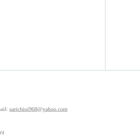
ail:
sarichioi968@yahoo.com
nl