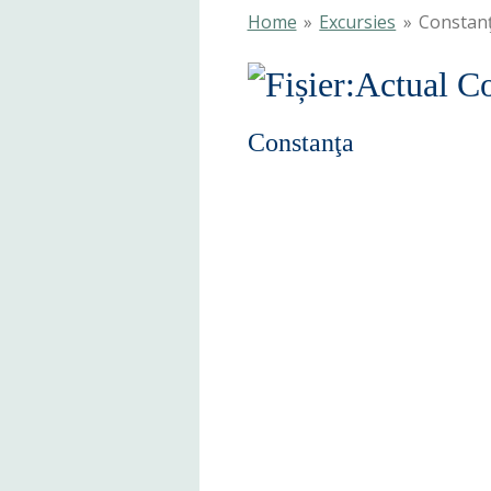
Home
»
Excursies
»
Constan
Constanţa